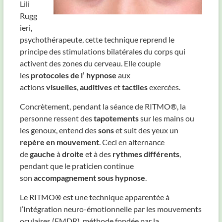
Lili
Rugg
ieri,
psychothérapeute, cette technique reprend le
principe des stimulations bilatérales du corps qui
activent des zones du cerveau. Elle couple
les
protocoles de l’ hypnose
aux
actions
visuelles
,
auditives
et
tactiles
exercées.
Concrètement, pendant la séance de RITMO®, la
personne ressent des
tapotements
sur les mains ou
les genoux, entend des
sons
et suit des yeux un
repère en mouvement
. Ceci en alternance
de
gauche
à
droite
et à des
rythmes différents
,
pendant que le praticien continue
son
accompagnement sous hypnose
.
Le RITMO® est une technique apparentée à
l’Intégration neuro-émotionnelle par les mouvements
oculaires (EMDR), méthode fondée par la