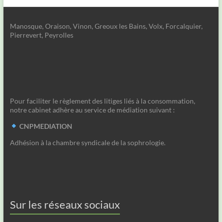
Manosque, Oraison, Vinon, Greoux les Bains, Volx, Forcalquier,
Pierrevert, Peyrolles
Pour faciliter le règlement des litiges liés à la consommation,
notre cabinet adhère au service de médiation suivant :
CNPMEDIATION
Adhésion à la chambre syndicale de la sophrologie.
Sur les réseaux sociaux