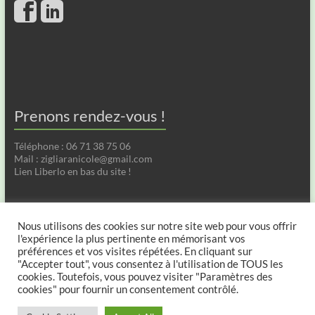
Prenons rendez-vous !
Téléphone : 06 71 38 75 06
Mail : zigliaranicole@gmail.com
Lien Liberlo en bas du site !
Nous utilisons des cookies sur notre site web pour vous offrir
l'expérience la plus pertinente en mémorisant vos
Prenez rendez-vous avec Liberlo !
préférences et vos visites répétées. En cliquant sur
"Accepter tout", vous consentez à l'utilisation de TOUS les
cookies. Toutefois, vous pouvez visiter "Paramètres des
cookies" pour fournir un consentement contrôlé.