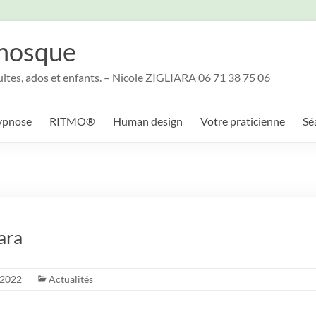
nosque
ultes, ados et enfants. – Nicole ZIGLIARA 06 71 38 75 06
ypnose
RITMO®
Human design
Votre praticienne
Sé
ara
 2022
Actualités