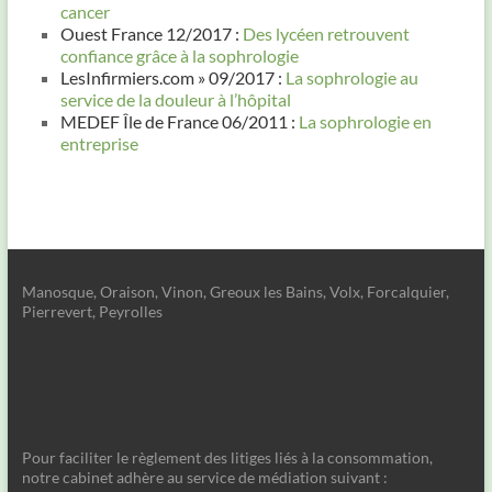
cancer
Ouest France 12/2017 :
Des lycéen retrouvent
confiance grâce à la sophrologie
LesInfirmiers.com » 09/2017 :
La sophrologie au
service de la douleur à l’hôpital
MEDEF Île de France 06/2011 :
La sophrologie en
entreprise
Manosque, Oraison, Vinon, Greoux les Bains, Volx, Forcalquier,
Pierrevert, Peyrolles
Pour faciliter le règlement des litiges liés à la consommation,
notre cabinet adhère au service de médiation suivant :